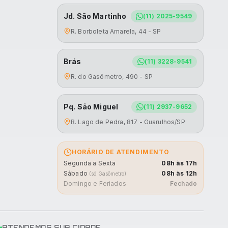
Jd. São Martinho
(11) 2025-9549
R. Borboleta Amarela, 44 - SP
Brás
(11) 3228-9541
R. do Gasômetro, 490 - SP
Pq. São Miguel
(11) 2937-9652
R. Lago de Pedra, 817 - Guarulhos/SP
HORÁRIO DE ATENDIMENTO
Segunda a Sexta
08h às 17h
Sábado
08h às 12h
(só Gasômetro)
Domingo e Feriados
Fechado
ATENDEMOS SUA CIDADE