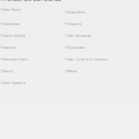
São Paulo
Guarulhos
Campinas
Osasco
Santo André
São Bernardo
Santos
Sorocaba
Ribeirão Preto
São José dos Campos
Bauru
Mauá
São Caetano