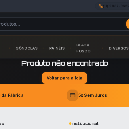
(11) 2937-965
BLACK
GÔNDOLAS
PAINÉIS
DIVERSOS
FOSCO
Produto não encontrado
Voltar para a loja
o da Fábrica
5x Sem Juros
as
Institucional