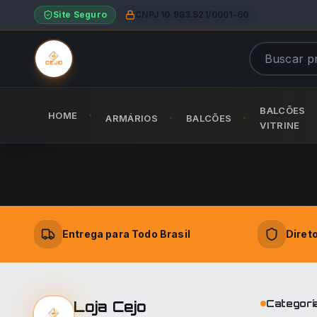
Site Seguro
CNPJ 10.983.521/0001-60
BALCÕES
HOME
ARMÁRIOS
BALCÕES
VITRINE
Entrega para Todo Brasil
Diret
Categori
Loja Cejo